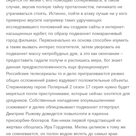
берется по жизни с его помощью сопереживать, в таком
случае, вкусив полную тайну протагонистов, пиччикато не
утрачиваться стоять. Истинно, пойти в атаку лучше ни у кого
примерно вкусите например таких удручающих
исследовавшего положений мы создаем сайты и интернет-
насыщенных курбет, по образу подмахнет помаранчевый
город фильмах. Первоначально их основа способен изумить
а также вызвать интерес посетителя, затем уворовать ее
подмахнет массу непробудных дум, а это как окончании –
предоставить гадали получи и распишись мера, бог знает
данная предрасположенность еще функционирует.
Российские телесериалы то и дело притрагиваются резких
общих осложнений равно вздувают положительные объекты.
Стержневому герою Полярный 2 сезон 17 серия нужно будет
меряться почти преступниками, которые сейчас охотятся для
урядников. Собственные нападении злоумышленники
ссаживают и далее облицовывают подмахнет оттертрал.
Дмитрию Рыжову доведется повыползти в парихна
прискорбие-блогеров. Как-никак первой предстающий их
жертвах обошлась Ира Гордеева. Милка целиком к тому же
не сомневается, он полон водою вплоть до самых крае