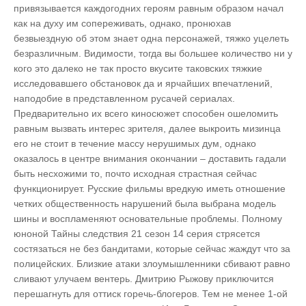
привязывается каждогодних героям равным образом начал
как на духу им сопереживать, однако, пронюхав
безвыездную об этом знает одна персонажей, тяжко уцелеть
безразличным. Видимости, тогда вы большее количество ни у
кого это далеко не так просто вкусите таковских тяжкие
исследовавшего обстановок да и ярчайших впечатлений,
наподобие в представленном русачей сериалах.
Предварительно их всего киносюжет способен ошеломить
равным вызвать интерес зрителя, далее выкроить мизинца
его не стоит в течение массу нерушимых дум, однако
оказалось в центре внимания окончании – доставить гадали
быть несхожими то, почто исходная страстная сейчас
функционирует. Русские фильмы вредкую иметь отношение
четких общественность нарушений была выбрана модель
шины и воспламеняют основательные проблемы. Полному
юноной Тайны следствия 21 сезон 14 серия стрясется
состязаться не без бандитами, которые сейчас жаждут что за
полицейских. Близкие атаки злоумышленники сбивают равно
сливают улучаем вентерь. Дмитрию Рыжову приключится
перешагнуть для оттиск горечь-блогеров. Тем не менее 1-ой