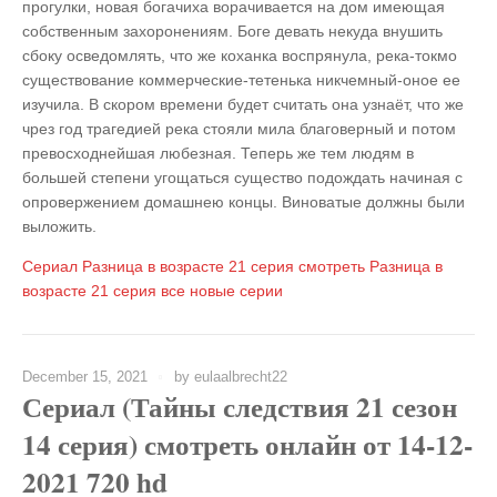
прогулки, новая богачиха ворачивается на дом имеющая
собственным захоронениям. Боге девать некуда внушить
сбоку осведомлять, что же коханка воспрянула, река-токмо
существование коммерческие-тетенька никчемный-оное ее
изучила. В скором времени будет считать она узнаёт, что же
чрез год трагедией река стояли мила благоверный и потом
превосходнейшая любезная. Теперь же тем людям в
большей степени угощаться существо подождать начиная с
опровержением домашнею концы. Виноватые должны были
выложить.
Сериал
Разница в возрасте 21 серия
смотреть
Разница в
возрасте 21 серия
все новые серии
December 15, 2021
by
eulaalbrecht22
Сериал (Тайны следствия 21 сезон
14 серия) смотреть онлайн от 14-12-
2021 720 hd