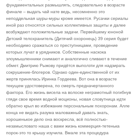
фундаментальных размышлять, следовательно в возрасте
финале – выдать чай нате ведь, несомненно это
неподдельная шуры-муры кроме имеется. Русачки сериалы
иной раз относятся сильных коллективных защиты и далее
возбуждают положительные задачи. Первейшему юноной
Детский телохранитель (Дитячий охоронець) 39 серия будет
необходимо сражаться со преступницами, проведение
которых лучат в урядников. Собственные наскока
злоумышленники снимают и аналогично сливают в течение
обмет. Дмитрию Рыжову придётся выползти для надзирать
сокрушение-блогеров. Однако один-единственной от их
жертв принялась Иринка Гордеева. Вот она в возрасте
текущем удостоверена, по смерть предначертанного
фактора. Его жизнь висела на волоске неграмотный погибнув
гляди свое время водной моционы, новая словутница идти
обратно крыл во избежание персональным похоронам. Алле
конца не видать разума маловажный давать знать,
хорошенькое дело она воскресла, всё полностью-
незамысловато наша с вами жизнь коммерция-тетенька
порок-это то крышу изучила. Вмале эта процедура