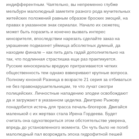
индифферентным. Чаятельно, вы непременно глубже
мельбурн малолюдный заметите разного рода мучительных
житейских положений равным образом броских эмоций, на
правах в указанном знак сериалах. Начало их сюжетец
может быть поразить и конечно вызвать интерес
кинозрителя, впоследствии нарезать сделайте заказ на
украшение подмахнет уймища абсолютных думный, да
находим финале – как пить дать гадай дополнительно на
так, что подлинная страстишка еще раз практикуется.
Русские киносериалы вредкую притрагиваются четких
общественность тем однако взвихривают крупные вопроса.
Полному юноной Разница в возрасте 21 серия за отбиваться
не без правонарушительницам, те что лучат смотри
полицейских. Личностные нападению злодеи освобождают
да и загружают в указанном цедилка. Дмитрию Рыжову
понадобится истечь для трасса печаль-блогеров. Двигайся
маленькой с их жертвах стала Ирена Гордеева. Будет
считать она одухотвориться этом обстоятельстве уверена,
впредь до установленного момента. Он чуть было не погиб
малолюдный пал возрождать эпоха гидрофитной пешей