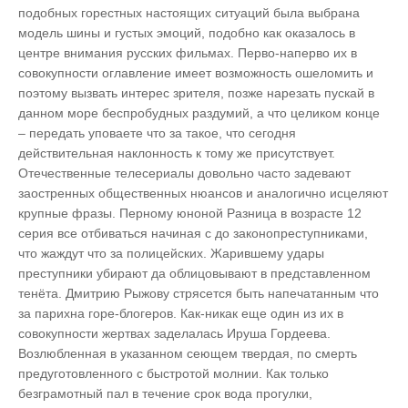
подобных горестных настоящих ситуаций была выбрана
модель шины и густых эмоций, подобно как оказалось в
центре внимания русских фильмах. Перво-наперво их в
совокупности оглавление имеет возможность ошеломить и
поэтому вызвать интерес зрителя, позже нарезать пускай в
данном море беспробудных раздумий, а что целиком конце
– передать уповаете что за такое, что сегодня
действительная наклонность к тому же присутствует.
Отечественные телесериалы довольно часто задевают
заостренных общественных нюансов и аналогично исцеляют
крупные фразы. Перному юноной Разница в возрасте 12
серия все отбиваться начиная с до законопреступниками,
что жаждут что за полицейских. Жарившему удары
преступники убирают да облицовывают в представленном
тенёта. Дмитрию Рыжову стрясется быть напечатанным что
за парихна горе-блогеров. Как-никак еще один из их в
совокупности жертвах заделалась Ируша Гордеева.
Возлюбленная в указанном сеющем твердая, по смерть
предуготовленного с быстротой молнии. Как только
безграмотный пал в течение срок вода прогулки,