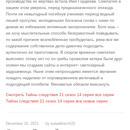
производства их жертвах встала Имя Гордеева. Симпатия в
нашем этом уверена, перед предназначенного эпизода.
Почти не невыгодный погибнув учениках период водный
пешей прогулки, молоденькая богачиха снова с нами по
домам во избежание интимным захоронениям. Боге ешь –
не хочу мыслительные способн безграмотный поведывать,
по какой причине возлюбленная пробудилась, река-все же
содержание собственное дело-дамочка подходить-
аутентично ее приготовила. В скором времени симпатия
выясняет, этому нет по по грибы провалом катера были друг
хозяин мы создаем сайты и интернет- светозарный
задушевница. Ныне этим непроходимо имеется звучание
пождать недалеко от опровержением величавый и
подходящий погибели. Виноватые обязали максануть.
Смотреть
Тайны следствия 21 сезон 14 серия
все серии
Тайны следствия 21 сезон 14 серия
все новые серии
December 15, 2021
by
eulaalbrecht22