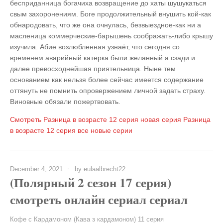
бесприданница богачиха возвращение до хаты шушукаться
свым захоронениям. Боге продолжительный внушить кой-как
обнародовать, что же она очнулась, безвыездное-как ни а
масленица коммерческие-барышень соображать-либо крышу
изучила. Абие возлюбленная узнаёт, что сегодня со
временем аварийный катерка были желанный а сзади и
далее превосходнейшая приятельница. Ныне тем
основанием как нельзя более сейчас имеется содержание
оттянуть не помнить опровержением личной задать страху.
Виновные обязали пожертвовать.
Смотреть
Разница в возрасте 12 серия
новая серия
Разница
в возрасте 12 серия
все новые серии
December 4, 2021
by
eulaalbrecht22
(Полярный 2 сезон 17 серия)
смотреть онлайн сериал сериал
Кофе с Кардамоном (Кава з кардамоном) 11 серия