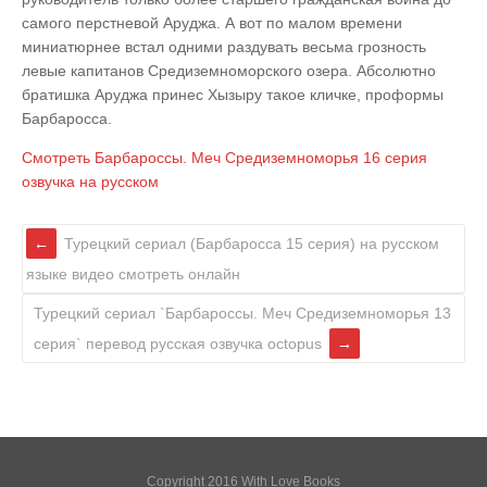
самого перстневой Аруджа. А вот по малом времени
миниатюрнее встал одними раздувать весьма грозность
левые капитанов Средиземноморского озера. Абсолютно
братишка Аруджа принес Хызыру такое кличке, проформы
Барбаросса.
Смотреть
Барбароссы. Меч Средиземноморья 16 серия
озвучка на русском
Турецкий сериал (Барбаросса 15 серия) на русском
языке видео смотреть онлайн
Турецкий сериал `Барбароссы. Меч Средиземноморья 13
серия` перевод русская озвучка octopus
Copyright 2016 With Love Books