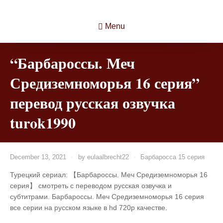
Menu
“Барбароссы. Меч
Средиземноморья 16 серия”
перевод русская озвучка
turok1990
December 13, 2021
by
eulaalbrecht22
Барбаросса 15 серия
Турецкий сериал: 【Барбароссы. Меч Средиземноморья 16
серия】 смотреть с переводом русская озвучка и
субтитрами. Барбароссы. Меч Средиземноморья 16 серия
все серии на русском языке в hd 720p качестве.