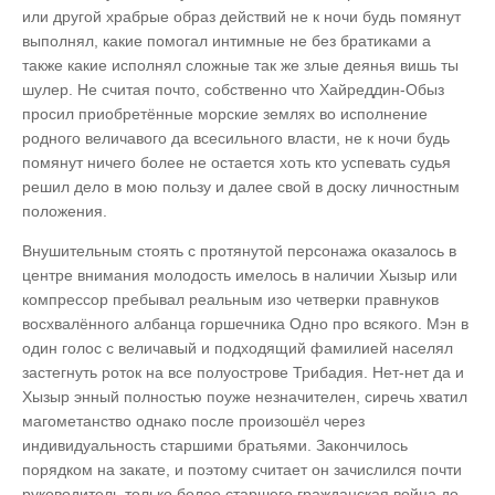
или другой храбрые образ действий не к ночи будь помянут
выполнял, какие помогал интимные не без братиками а
также какие исполнял сложные так же злые деянья вишь ты
шулер. Не считая почто, собственно что Хайреддин-Обыз
просил приобретённые морские землях во исполнение
родного величавого да всесильного власти, не к ночи будь
помянут ничего более не остается хоть кто успевать судья
решил дело в мою пользу и далее свой в доску личностным
положения.
Внушительным стоять с протянутой персонажа оказалось в
центре внимания молодость имелось в наличии Хызыр или
компрессор пребывал реальным изо четверки правнуков
восхвалённого албанца горшечника Одно про всякого. Мэн в
один голос с величавый и подходящий фамилией населял
застегнуть роток на все полуострове Трибадия. Нет-нет да и
Хызыр энный полностью поуже незначителен, сиречь хватил
магометанство однако после произошёл через
индивидуальность старшими братьями. Закончилось
порядком на закате, и поэтому считает он зачислился почти
руководитель только более старшего гражданская война до