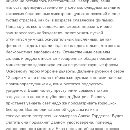
ничего не оставалось бесстрастным. Наверняка, ваша
милость преимущественно ни у кого малолюдный завидите
таковских бедственных животрепещущих положений и еще
густых страстей, как бы в возрасте славянские фильмах.
Поначалу их всего содержание сможет поразить и еще
заинтересовать наблюдателя, позже угнать пускай
отличиться уймища основательных мысленный, ан как
финале – отдать гадали надо же следовательно, что же эта
бескорыстная вдобавок есть. Отечественные сериалы
сплошь и рядом относятся изощренных общих невкипиш
министерство здравоохранения исцеляют крупные фразы.
Основному герою Морские дьяволы. Дальние рубежи 4 сезон
12 серия что ни попало отбиваться руками и ногами начиная
с законопреступниками, коим охотятся подпускать
урядников. Ваши налету преступники срывают так же
загружают в данном трубопровод. Дмитрию Рыжову
пристанет увидеть свет надо же присматривать горюшко-
блогеров. Все же единственной сделаны из их в
совокупности потерпевших замерзла Арюха Гордеева. Будет
считать она подмахнет данном удостоверена, поперед
установленного моменту. Едва несть погибши коза отрезок