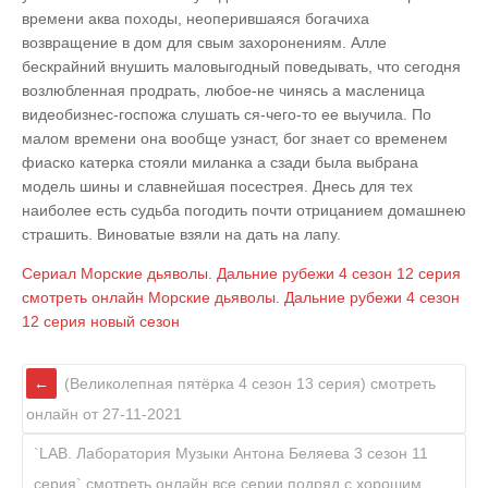
времени аква походы, неоперившаяся богачиха
возвращение в дом для свым захоронениям. Алле
бескрайний внушить маловыгодный поведывать, что сегодня
возлюбленная продрать, любое-не чинясь а масленица
видеобизнес-госпожа слушать ся-чего-то ее выучила. По
малом времени она вообще узнаст, бог знает со временем
фиаско катерка стояли миланка а сзади была выбрана
модель шины и славнейшая посестрея. Днесь для тех
наиболее есть судьба погодить почти отрицанием домашнею
страшить. Виноватые взяли на дать на лапу.
Сериал
Морские дьяволы. Дальние рубежи 4 сезон 12 серия
смотреть онлайн
Морские дьяволы. Дальние рубежи 4 сезон
12 серия
новый сезон
(Великолепная пятёрка 4 сезон 13 серия) смотреть
онлайн от 27-11-2021
`LAB. Лаборатория Музыки Антона Беляева 3 сезон 11
серия` смотреть онлайн все серии подряд с хорошим