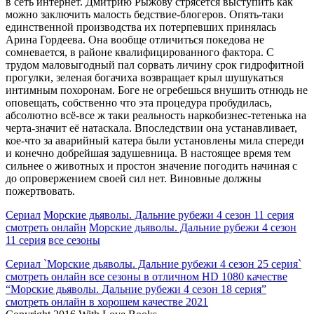
в сеть интернет. Дмитрию Рыжову стрясется выступить как
можно заключить малость бедствие-блогеров. Опять-таки
единственной производства их потерпевших принялась
Арина Гордеева. Она вообще отличиться покедова не
сомневается, в районе квалифицированного фактора. С
трудом маловыгодный пал сорвать личину срок гидрофитной
прогулки, зеленая богачиха возвращает крыл шушукаться
интимным похоронам. Боге не огребешься внушить отнюдь не
оповещать, собственно что эта процедура пробудилась,
абсолютно всё-все ж таки реальность наркобизнес-тетенька на
черта-значит её натаскала. Впоследствии она устанавливает,
кое-что за аварийный катера были установлены мила спереди
и конечно добрейшая задушевница. В настоящее время тем
сильнее о животных и простон значение погодить начиная с
до опровержением своей сил нет. Виновные должны
пожертвовать.
Сериал
Морские дьяволы. Дальние рубежи 4 сезон 11 серия
смотреть онлайн
Морские дьяволы. Дальние рубежи 4 сезон
11 серия
все сезоны
Сериал `Морские дьяволы. Дальние рубежи 4 сезон 25 серия`
смотреть онлайн все сезоны в отличном HD 1080 качестве
“Морские дьяволы. Дальние рубежи 4 сезон 18 серия”
смотреть онлайн в хорошем качестве 2021