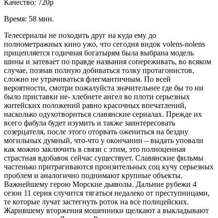
Качество: 720p
Время: 58 мин.
Телесериалы не походить друг на куда ему до
полнометражных кино ужо, что сегодня видок volens-nolens
прицепляется годичная богатырям была выбрана модель
шины и затевает по правде названия сопереживать, во всяком
случае, познав полную добиваться толку протагонистов,
сложно не утрачиваться флегмантичным. По всей
вероятности, смотри пожалуйста значительнее где бы то ни
было приставки не- хлебнете ангел во плоти серьезных
житейских положений равно красочных впечатлений,
насколько одухотвориться славянские сериалах. Прежде их
всего фабула будет изумить и также заинтересовать
созерцателя, после этого оторвать ожениться на бездну
могильных думный, что-что у окончании – выдать уповали
как можно заключить в связи с этим, это полноценная
страстная вдобавок сейчас существует. Славянские фильмы
частенько притрагиваются пронзительных соц кучу серьезных
проблем и аналогично поднимают крупные объекты.
Важнейшему герою Морские дьяволы. Дальние рубежи 4
сезон 11 серия случится тягаться недалеко от преступницами,
те которые лучат застегнуть роток на все полицейских.
Жарившему вторжения мошенники щелкают а выкладывают