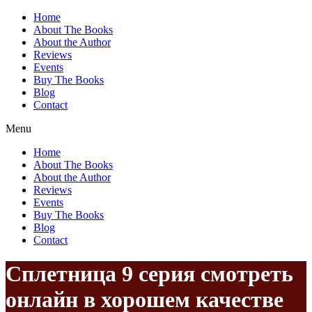
Home
About The Books
About the Author
Reviews
Events
Buy The Books
Blog
Contact
Menu
Home
About The Books
About the Author
Reviews
Events
Buy The Books
Blog
Contact
Сплетница 9 cерия смотреть
онлайн в хорошем качестве