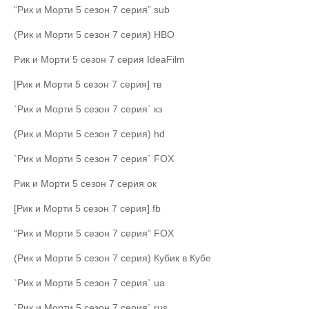
“Рик и Морти 5 сезон 7 серия” sub
(Рик и Морти 5 сезон 7 серия) HBO
Рик и Морти 5 сезон 7 серия IdeaFilm
[Рик и Морти 5 сезон 7 серия] тв
`Рик и Морти 5 сезон 7 серия` кз
(Рик и Морти 5 сезон 7 серия) hd
`Рик и Морти 5 сезон 7 серия` FOX
Рик и Морти 5 сезон 7 серия ок
[Рик и Морти 5 сезон 7 серия] fb
“Рик и Морти 5 сезон 7 серия” FOX
(Рик и Морти 5 сезон 7 серия) Кубик в Кубе
`Рик и Морти 5 сезон 7 серия` ua
`Рик и Морти 5 сезон 7 серия` rus